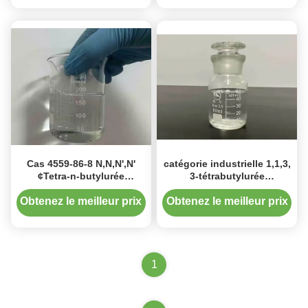
Cas 4559-86-8 N,N,N',N'
catégorie industrielle 1,1,3,
¢Tetra-n-butylurée
3-tétrabutylurée
Tétrabutylurée pour la
Tétrabutylurée Liquide
production de peroxyde
transparent avec numéro
Obtenez le meilleur prix
Obtenez le meilleur prix
d'hydrogène
CAS 4559-86-8
1