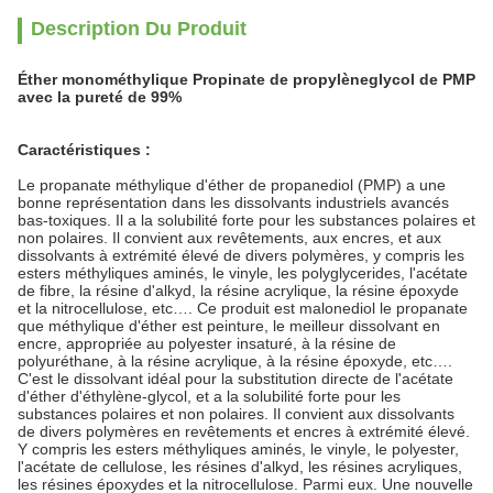
Description Du Produit
Éther monométhylique Propinate de propylèneglycol de PMP
avec la pureté de 99%
Caractéristiques :
Le propanate méthylique d'éther de propanediol (PMP) a une
bonne représentation dans les dissolvants industriels avancés
bas-toxiques. Il a la solubilité forte pour les substances polaires et
non polaires. Il convient aux revêtements, aux encres, et aux
dissolvants à extrémité élevé de divers polymères, y compris les
esters méthyliques aminés, le vinyle, les polyglycerides, l'acétate
de fibre, la résine d'alkyd, la résine acrylique, la résine époxyde
et la nitrocellulose, etc…. Ce produit est malonediol le propanate
que méthylique d'éther est peinture, le meilleur dissolvant en
encre, appropriée au polyester insaturé, à la résine de
polyuréthane, à la résine acrylique, à la résine époxyde, etc….
C'est le dissolvant idéal pour la substitution directe de l'acétate
d'éther d'éthylène-glycol, et a la solubilité forte pour les
substances polaires et non polaires. Il convient aux dissolvants
de divers polymères en revêtements et encres à extrémité élevé.
Y compris les esters méthyliques aminés, le vinyle, le polyester,
l'acétate de cellulose, les résines d'alkyd, les résines acryliques,
les résines époxydes et la nitrocellulose. Parmi eux. Une nouvelle