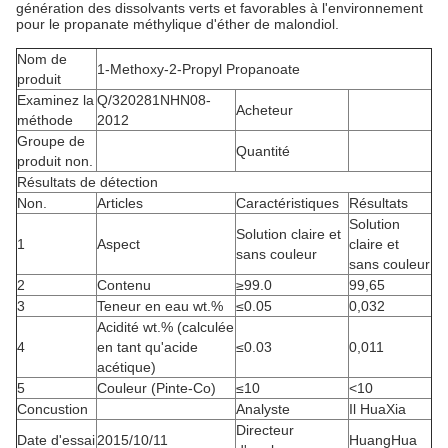
génération des dissolvants verts et favorables à l'environnement
pour le propanate méthylique d'éther de malondiol.
Nom de
1-Methoxy-2-Propyl Propanoate
produit
Examinez la
Q/320281NHN08-
Acheteur
méthode
2012
Groupe de
Quantité
produit non.
Résultats de détection
Non.
Articles
Caractéristiques
Résultats
Solution
Solution claire et
1
Aspect
claire et
sans couleur
sans couleur
2
Contenu
≥99.0
99,65
3
Teneur en eau wt.%
≤0.05
0,032
Acidité wt.% (calculée
4
en tant qu'acide
≤0.03
0,011
acétique)
5
Couleur (Pinte-Co)
≤10
<10
Concustion
Analyste
Il HuaXia
Directeur
Date d'essai
2015/10/11
HuangHua