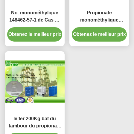
No. monométhylique
Propionate
148462-57-1 de Cas de
monométhylique
propionate d'éther de
dissolvant
Obtenez le meilleur prix
propylèneglycol
Obtenez le meilleur prix
environnemental vert
d'éther de
propylèneglycol
le fer 200Kg bat du
tambour du propionate
monométhylique