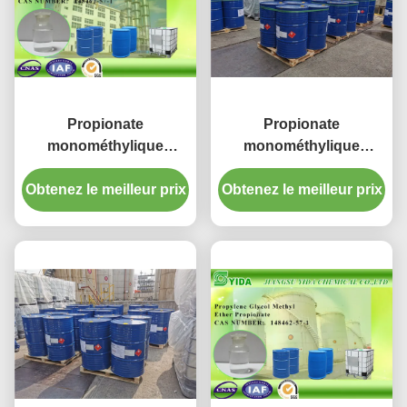
Propionate
Propionate
monométhylique
monométhylique
dissolvant d'éther de
industriel avancé
Obtenez le meilleur prix
propylèneglycol
Obtenez le meilleur prix
d'éther de
d'évaporation lente
propylèneglycol de
avec la norme de GV
dissolvants