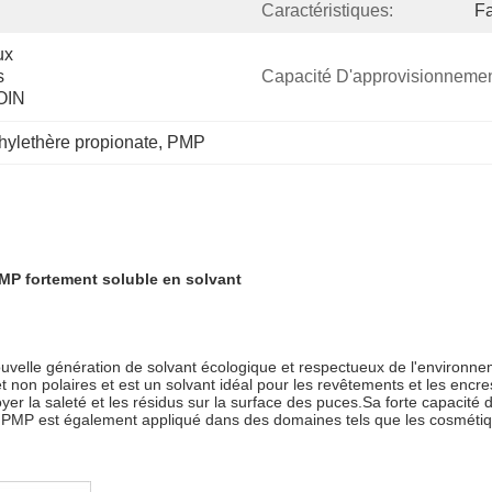
Caractéristiques:
Fa
x 
 
Capacité D'approvisionnemen
OIN
ylethère propionate
, 
PMP
MP fortement soluble en solvant
elle génération de solvant écologique et respectueux de l'environneme
et non polaires et est un solvant idéal pour les revêtements et les enc
oyer la saleté et les résidus sur la surface des puces.Sa forte capacité
 PMP est également appliqué dans des domaines tels que les cosmétiq