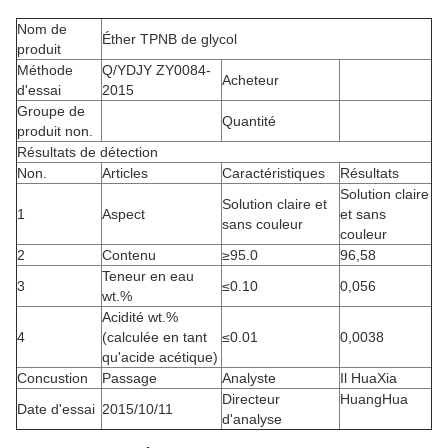
Nom de
Éther TPNB de glycol
produit
Méthode
Q/YDJY ZY0084-
Acheteur
d'essai
2015
Groupe de
Quantité
produit non.
Résultats de détection
Non.
Articles
Caractéristiques
Résultats
Solution claire
Solution claire et
1
Aspect
et sans
sans couleur
couleur
2
Contenu
≥95.0
96,58
Teneur en eau
3
≤0.10
0,056
wt.%
Acidité wt.%
4
(calculée en tant
≤0.01
0,0038
qu'acide acétique)
Concustion
Passage
Analyste
Il HuaXia
Directeur
HuangHua
Date d'essai
2015/10/11
d'analyse