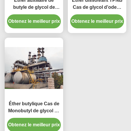
Éther auxiliaire de
Éther dissolvant TPNB
butyle de glycol de
Cas de glycol d'odeur
tripropylène du
douce aucun 55934-93-
Obtenez le meilleur prix
dissolvant TPNB de
Obtenez le meilleur prix
5 avec le certificat
Leatherwear de
Iso9001
revêtement
Éther butylique Cas de
Monobutyl de glycol de
tripropylène d'éther de
Obtenez le meilleur prix
glycol de tripropylène