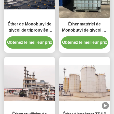
Éther de Monobutyl de
Éther matériel de
glycol de tripropylène
Monobutyl de glycol de
de TPNB enduisant le
tripropylène
Obtenez le meilleur prix
dissolvant d'auxiliaire
Obtenez le meilleur prix
d'intermédiaires de
de Leatherwear
synthèses avec le Cas
aucun 55934-93-5