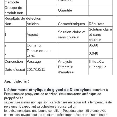
méthode
Groupe de
Quantité
produit non.
Résultats de détection
Non.
Articles
Caractéristiques
Résultats
Solution claire
Solution claire et
1
Aspect
et sans
sans couleur
couleur
2
Contenu
95,68
Teneur en eau
3
0,048
wt.%
Concustion
Passage
Analyste
Il HuaXia
Directeur
HuangHua
Date d'essai
2017/10/11
d'analyse
Applications :
L'éther mono-éthylique de glycol de Dipropylene
convient à
l'
émulsion de propylène de benzène, émulsion acide alcénique de
propylène et
sa peinture à émulsion, qui sont caractérisés en réduisant la température de
revêtement, expédiant sa cohésion et conservation
le revêtement dans une bonne condition. Peut également être employée
comme dissolvant pour les peintures d'électrophorèse et une autre haute