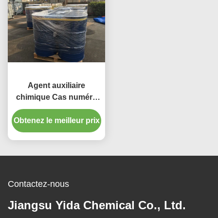
Agent auxiliaire
chimique Cas numéro
15764-24-6 d'éther
Obtenez le meilleur prix
éthylique de glycol de
Dipropylene
Contactez-nous
Jiangsu Yida Chemical Co., Ltd.