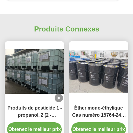
Produits Connexes
Produits de pesticide 1 -
Éther mono-éthylique
propanol, 2 (2 -
Cas numéro 15764-24-6
Ethoxypropoxy) - avec
de glycol de
Cas numéro 15764-24-6
Obtenez le meilleur prix
Obtenez le meilleur prix
Dipropylene de