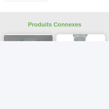
Produits Connexes
99% de propylène
Diacétate EGDA sans
glycol phényléther
couleur de glycol de
solvant organique CAS
CAS 770-35-4 Thylene
Obtenez le meilleur prix
770-35-4
Obtenez le meilleur prix