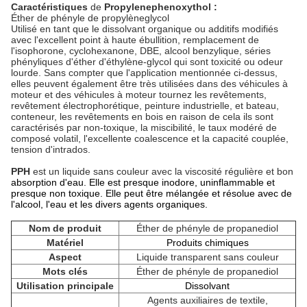
Caractéristiques
de
Propylenephenoxythol
:
Éther de phényle de propylèneglycol
Utilisé en tant que le dissolvant organique ou additifs modifiés
avec l'excellent point à haute ébullition, remplacement de
l'isophorone, cyclohexanone, DBE, alcool benzylique, séries
phényliques d'éther d'éthylène-glycol qui sont toxicité ou odeur
lourde. Sans compter que l'application mentionnée ci-dessus,
elles peuvent également être très utilisées dans des véhicules à
moteur et des véhicules à moteur tournez les revêtements,
revêtement électrophorétique, peinture industrielle, et bateau,
conteneur, les revêtements en bois en raison de cela ils sont
caractérisés par non-toxique, la miscibilité, le taux modéré de
composé volatil, l'excellente coalescence et la capacité couplée,
tension d'intrados.
PPH
est un liquide sans couleur avec la viscosité régulière et bon
absorption d'eau. Elle est presque inodore, uninflammable et
presque non toxique. Elle peut être mélangée et résolue avec de
l'alcool, l'eau et les divers agents organiques.
Nom de produit
Éther de phényle de propanediol
Matériel
Produits chimiques
Aspect
Liquide transparent sans couleur
Mots clés
Éther de phényle de propanediol
Utilisation principale
Dissolvant
Agents auxiliaires de textile,