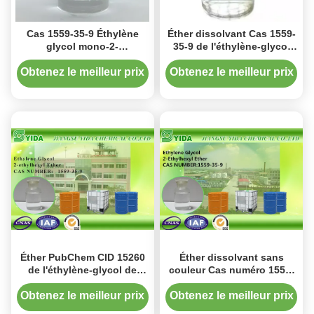
Cas 1559-35-9 Éthylène
Éther dissolvant Cas 1559-
glycol mono-2-
35-9 de l'éthylène-glycol
éthylhexyléther Solvant à
d'EGEHE 2-Ethylhexyl
haute ébullition
Obtenez le meilleur prix
Obtenez le meilleur prix
Éther PubChem CID 15260
Éther dissolvant sans
de l'éthylène-glycol de
couleur Cas numéro 1559-
CAS NO.1559-35-9 Mono-2-
35-9 de l'éthylène-glycol 2-
Ethylhexyl
Ethylhexyl
Obtenez le meilleur prix
Obtenez le meilleur prix