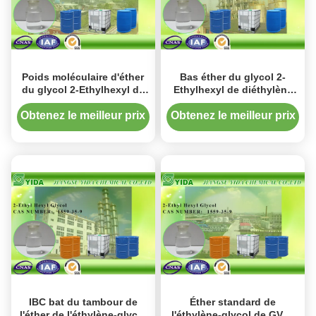
Poids moléculaire d'éther
Bas éther du glycol 2-
du glycol 2-Ethylhexyl de
Ethylhexyl de diéthylène
diéthylène de Cas 1559-36-
d'acidité avec Cas numéro
0 218,34 G/mole
1559-36-0
Obtenez le meilleur prix
Obtenez le meilleur prix
IBC bat du tambour de
Éther standard de
l'éther de l'éthylène-glycol
l'éthylène-glycol de GV 2-