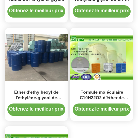
d'emballage 2-Ethylhexyl
Ethylhexyl, 2 - éthanol (2-
pour le revêtement
Ethylhexyloxy)
Obtenez le meilleur prix
Obtenez le meilleur prix
électrophorétique
Éther d'ethylhexyl de
Formule moléculaire
l'éthylène-glycol de
C10H22O2 d'éther de
catégorie d'industrie 2
l'éthylène-glycol de pureté
sans couleur avec le
de 99% 2-Ethylhexyl pour
Obtenez le meilleur prix
Obtenez le meilleur prix
certificat ISO9001
des décapants